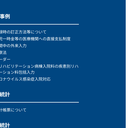
処事例
録時の訂正方法等について
児一時金等の医療機関への直接支払制度
間中の外来入力
察法
ーダー
リハビリテーション病棟入院料の疾患別リハ
ーション料包括入力
ロナウイルス感染症入院対応
次統計
計帳票について
次統計