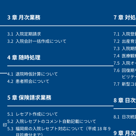
3 章 月次業務
7 章 対
3.1
入院定期請求
7.1
入院登
3.2
入院会計一括作成について
7.2
出産育
7.3
入院期
7.4
医療観
4 章 随時処理
7.5
入院オ
7.6
回復期
4.1
退院時仮計算について
ビリテ
4.2
患者照会について
7.7
新型コ
5 章 保険請求業務
8 章 日
5.1
レセプト作成について
8.1
日次統
5.2
入院レセプトのコメント自動記載について
）印
5.3
福岡県の入院レセプト対応について（平成 18 年 9
9 章 月
月診療分まで）