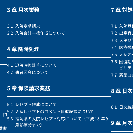
3 章 月次業務
7 章 対
3.1
入院定期請求
7.1
入院登
3.2
入院会計一括作成について
7.2
出産育
7.3
入院期
7.4
医療観
4 章 随時処理
7.5
入院オ
7.6
回復期
4.1
退院時仮計算について
ビリテ
4.2
患者照会について
7.7
新型コ
5 章 保険請求業務
8 章 日
5.1
レセプト作成について
8.1
日次統
5.2
入院レセプトのコメント自動記載について
）印
5.3
福岡県の入院レセプト対応について（平成 18 年 9
9 章 月
月診療分まで）
供書