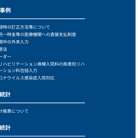
処事例
録時の訂正方法等について
児一時金等の医療機関への直接支払制度
間中の外来入力
察法
ーダー
リハビリテーション病棟入院料の疾患別リハ
ーション料包括入力
ロナウイルス感染症入院対応
次統計
計帳票について
次統計