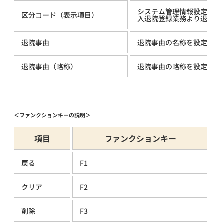
システム管理情報設定画面
区分コード（表示項目）
入退院登録業務より退院事
退院事由
退院事由の名称を設定しま
退院事由（略称）
退院事由の略称を設定しま
＜ファンクションキーの説明＞
項目
ファンクションキー
戻る
F1
クリア
F2
削除
F3